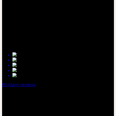
ADRES
Wattstraat 9C
2723PZ Zoetermeer
0793031711
85 klant reviews
BEZORGTIJDEN
Maandag:
Gesloten
Dinsdag:
14:30 - 21:30
Woensdag:
14:30 - 21:30